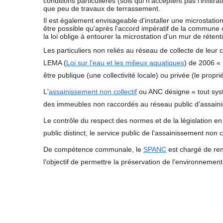
conditions particulières (sols qui n'acceptent pas l'infilt
Micro station d'épuration
Clapet anti-retour
que peu de travaux de terrassement.
habitants
Il est également envisageable d'installer une microstatio
Clapet anti-retour PVC
être possible qu'après l'accord impératif de la commune 
Micro station d'épuration
la loi oblige à entourer la microstation d'un mur de réten
habitants
Clapet de nez anti-retour
Les particuliers non reliés au réseau de collecte de leu
LEMA (
Loi sur l'eau et les milieux aquatiques
) de 2006
« 
Micro station d'épuration
Alarme de niveau
habitants
être publique (une collectivité locale) ou privée (le proprié
Roulement moteur d'épuration
L'
assainissement non collectif
ou ANC désigne « tout systè
Micro station d'épuratio
habitants
des immeubles non raccordés au réseau public d'assain
Compresseurs,pompe à air
Le contrôle du respect des normes et de la législation en
Micro station d'épuratio
boitier de commande pour micro sta
public distinct, le service public de l'assainissement non co
habitants
d'épuration
De compétence communale, le
SPANC
est chargé de ren
Micro station d'épuratio
Vanne PVC piscine
l'objectif de permettre la préservation de l'environnement
habitants
Micro station d'épuration
restaurant, bar, camping 
de réception, gîtes cha
d'hôtes