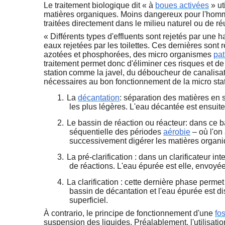
Le traitement biologique dit « à
boues activées
» ut
matières organiques. Moins dangereux pour l'homme 
traitées directement dans le milieu naturel ou de réut
« Différents types d'effluents sont rejetés par une ha
eaux rejetées par les toilettes. Ces dernières sont 
azotées et phosphorées, des micro organismes
pa
traitement permet donc d'éliminer ces risques et de
station
comme la javel, du déboucheur de canalisati
nécessaires au bon fonctionnement de la micro stat
1.
La
décantation
: séparation des matières en 
les plus légères. L'eau décantée est ensuite
2.
Le bassin de réaction ou réacteur: dans ce b
séquentielle des périodes
aérobie
– où l'on
successivement digérer les matières organique
3.
La pré-clarification : dans un clarificateur 
de réactions. L'eau épurée est elle, envoyée
4.
La clarification : cette dernière phase perm
bassin de décantation et l'eau épurée est dis
superficiel.
À contrario, le principe de fonctionnement d'une
fo
suspension des liquides. Préalablement, l'utilisati