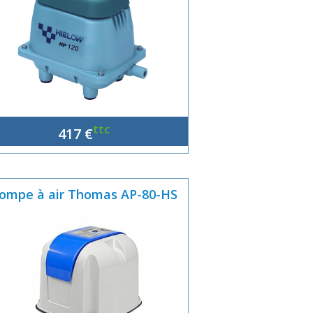
ttc
417 €
ompe à air Thomas AP-80-HS