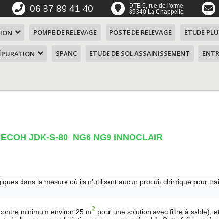
DTE 5, rue de l'orme
06 87 89 41 40
89340 La Chappelle
POMPE DE RELEVAGE
POSTE DE RELEVAGE
ETUDE PLU
TION
SPANC
ETUDE DE SOL ASSAINISSEMENT
ENTR
'ÉPURATION
ent ?
n SOAF
 4
mes
 SECOH JDK-S-80 NG6 NG9 INNOCLAIR
 5
aérateur de
mes
ques dans la mesure où ils n'utilisent aucun produit chimique pour tra
n de 1
2
contre minimum environ 25 m
pour une solution avec filtre à sable),