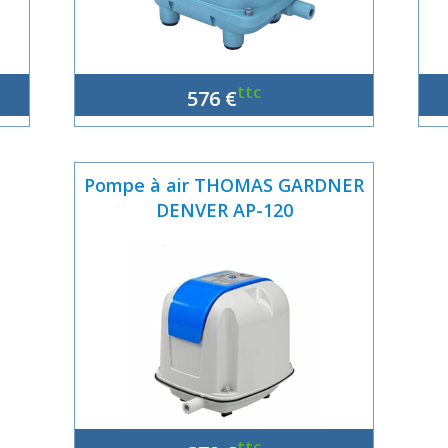
ttc
576 €
Pompe à air THOMAS GARDNER
DENVER AP-120
ttc