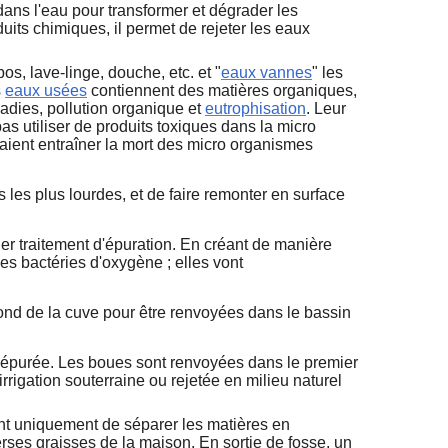
dans l'eau pour transformer et dégrader les
its chimiques, il permet de rejeter les eaux
os, lave-linge, douche, etc. et "
eaux vannes
" les
s
eaux usées
contiennent des matières organiques,
dies, pollution organique et
eutrophisation
. Leur
 pas utiliser de produits toxiques dans la micro
aient entraîner la mort des micro organismes
 les plus lourdes, et de faire remonter en surface
er traitement d'épuration. En créant de manière
les bactéries d'oxygène ; elles vont
 fond de la cuve pour être renvoyées dans le bassin
au épurée. Les boues sont renvoyées dans le premier
irrigation souterraine ou rejetée en milieu naturel
nt uniquement de séparer les matières en
erses graisses de la maison. En sortie de fosse, un