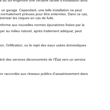
 au sol engendre une certaine facilité d'installation ainsi
 un garage. Cependant, une telle installation ne peut
ois normalement prévues pour être enterrées. Dans ce cas,
inimiser les risques en cas de fuite.
onforme aux nouvelles normes épuratoires fixées par la
yer au milieu naturel, après traitement adéquat, peut
n, l'infiltration, ou le rejet des eaux usées domestiques
féré des services déconcentrés de l'État vers un service
 non raccordés aux réseaux publics d'assainissement dans