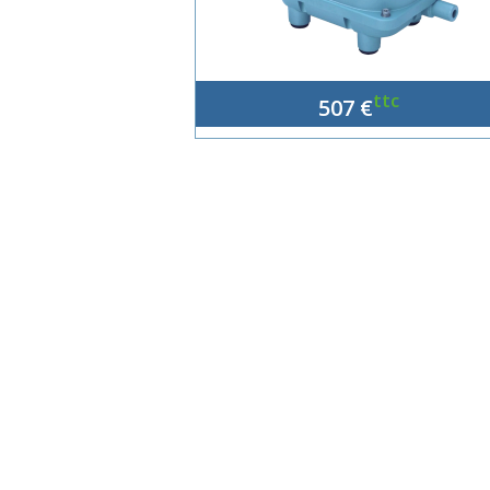
ttc
507 €