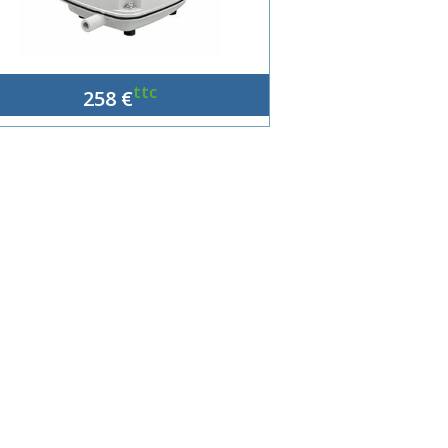
ttc
258 €