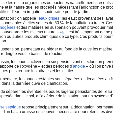
ilise les micro organismes ou bactéries naturellement présents 
et la nature que les procédés nécessitant l'adjonction de produ
iliser l'eau en irrigation souterraine pour le jardin.
bitation : on appelle "
eaux grises
" les eaux provenant des lavab
responsables à elles seules de 60 % de la pollution à traiter. Ce
thogènes
et des matières en suspension pouvant provoquer mala
 sauvegarder les milieux naturels »
. Il est très important de ne
4
on ou autres produits chimiques de ce type. Ces produits pourr
ion.
suspension, permettant de piéger au fond de la cuve les matières
 redirigée vers le bassin de réaction.
assin, les boues activées en suspension vont effectuer un premi
 apporte de l'oxygène – et des périodes d'
anoxie
– où l'on prive 
s puis réduire les nitrates et les nitrites.
intermédiaire, les boues restantes sont séparées et décantées au
 dans la dernière cuve de clarification.
et de séparer les éventuelles boues légères persistantes de l'e
persée dans le sol, à l'extérieur de la station, par un système d'
sse septique
repose principalement sur la décantation, permetta
on d'un bac à graisse est souvent nécessaire pour retenir les div