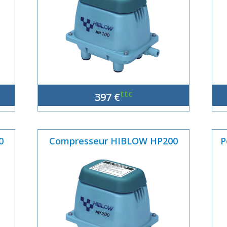
ttc
397 €
0
Compresseur HIBLOW HP200
P