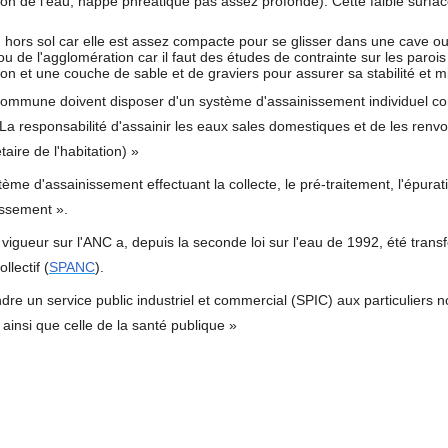
ration de l'eau, nappe phréatique pas assez profonde). Cette faible surface
, 7
n hors sol car elle est assez compacte pour se glisser dans une cave ou
ou de l'agglomération car il faut des études de contrainte sur les par
 8
tion et une couche de sable et de graviers pour assurer sa stabilité et m
r commune doivent disposer d'un système d'assainissement individuel c
La responsabilité d'assainir les eaux sales domestiques et de les renvo
 9
taire de l'habitation) »
me d'assainissement effectuant la collecte, le pré-traitement, l'épuratio
n 15
issement ».
 vigueur sur l'ANC a, depuis la seconde loi sur l'eau de 1992, été trans
n 22
tion
llectif (
SPANC
).
dre un service public industriel et commercial (SPIC) aux particuliers
n 40
 ainsi que celle de la santé publique »
 pour:
,salle
mbres