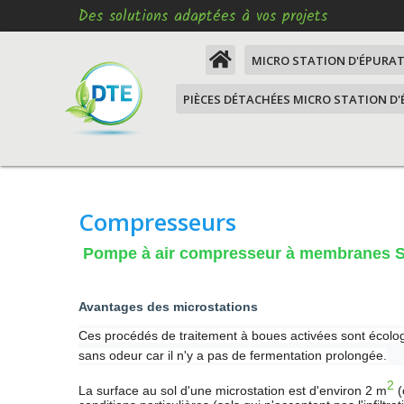
Des solutions adaptées à vos projets
MICRO STATION D'ÉPURA
PIÈCES DÉTACHÉES MICRO STATION D
Comment remettre aux
normes mon assainissem
Moteur micro station
Micro station d'épuratio
XM3
Moteur d'épuration VEM SOAF XM3
Compresseurs
Micro station d'épuration
Moteur d'épuration VEM LAGON
habitants, mise aux nor
assainissement
Pompe à air compresseur à membranes
Moteur d'épuration VEM
Micro station d'épuration
Turbines d'oxygénation, 77 euros, 
habitants, mise aux nor
surface
Avantages des microstations
assainissement
Ces procédés de traitement à boues activées sont écologi
Prise étanche
sans odeur car il n'y a pas de fermentation prolongée.
Micro station d'épuratio
à 6 habitants
Fourniture PVC Pression
2
La surface au sol d'une microstation est d'environ 2 m
(