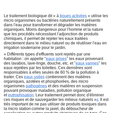
Le traitement biologique dit « à
boues activées
» utilise les
micro organismes ou bactéries naturellement présents
dans l'eau pour transformer et dégrader les matières
organiques. Moins dangereux pour l'homme et la nature
que les procédés nécessitant l'adjonction de produits
chimiques, il permet de rejeter les eaux traitées
directement dans le milieu naturel ou de réutiliser l'eau en
irrigation souterraine pour le jardin.
« Différents types d'effluents sont rejetés par une
habitation : on appelle "
eaux grises
" les eaux provenant
des lavabos, lave-linge, douche, etc. et "
eaux vannes
" les
eaux rejetées par les toilettes. Ces dernières sont
responsables à elles seules de 60 % de la pollution à
traiter. Ces
eaux usées
contiennent des matières
organiques, azotées et phosphorées, des micro
organismes
pathogènes
et des matières en suspension
pouvant provoquer maladies, pollution organique
et
eutrophisation
. Leur traitement permet donc d'éliminer
ces risques et de sauvegarder les milieux naturels »
. Il est
4
très important de ne pas utiliser de produits toxiques dans
la micro station
comme la javel, du déboucheur de