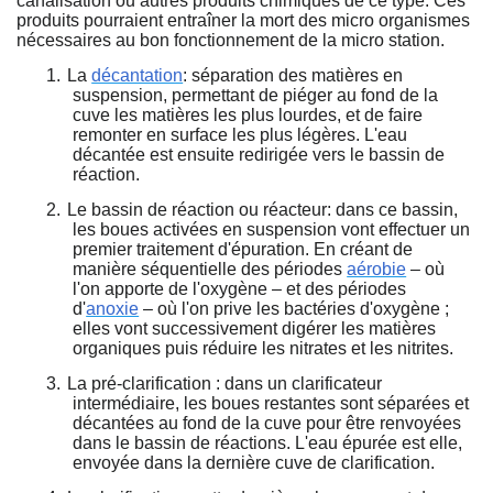
canalisation ou autres produits chimiques de ce type. Ces
produits pourraient entraîner la mort des micro organismes
nécessaires au bon fonctionnement de la micro station.
1.
La
décantation
: séparation des matières en
suspension, permettant de piéger au fond de la
cuve les matières les plus lourdes, et de faire
remonter en surface les plus légères. L'eau
décantée est ensuite redirigée vers le bassin de
réaction.
2.
Le bassin de réaction ou réacteur: dans ce bassin,
les boues activées en suspension vont effectuer un
premier traitement d'épuration. En créant de
manière séquentielle des périodes
aérobie
– où
l'on apporte de l'oxygène – et des périodes
d'
anoxie
– où l'on prive les bactéries d'oxygène ;
elles vont successivement digérer les matières
organiques puis réduire les nitrates et les nitrites.
3.
La pré-clarification : dans un clarificateur
intermédiaire, les boues restantes sont séparées et
décantées au fond de la cuve pour être renvoyées
dans le bassin de réactions. L'eau épurée est elle,
envoyée dans la dernière cuve de clarification.