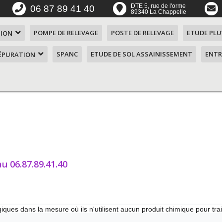
DTE 5, rue de l'orme
06 87 89 41 40
89340 La Chappelle
POMPE DE RELEVAGE
POSTE DE RELEVAGE
ETUDE PLU
TION
SPANC
ETUDE DE SOL ASSAINISSEMENT
ENTR
'ÉPURATION
ent ?
n SOAF
 4
mes
 5
aérateur de
u 06.87.89.41.40
mes
n de 1
ques dans la mesure où ils n'utilisent aucun produit chimique pour tra