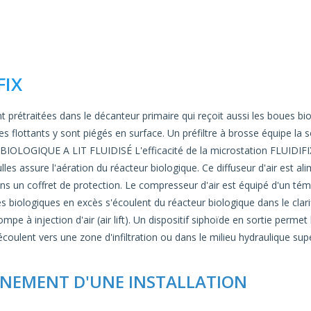
FIX
traitées dans le décanteur primaire qui reçoit aussi les boues biol
es flottants y sont piégés en surface. Un préfiltre à brosse équipe la 
BIOLOGIQUE A LIT FLUIDISÉ L'efficacité de la microstation FLUIDIFIX
ulles assure l'aération du réacteur biologique. Ce diffuseur d'air est a
ans un coffret de protection. Le compresseur d'air est équipé d'un t
iologiques en excès s'écoulent du réacteur biologique dans le clarif
pe à injection d'air (air lift). Un dispositif siphoïde en sortie permet
écoulent vers une zone d'infiltration ou dans le milieu hydraulique super
NNEMENT D'UNE INSTALLATION