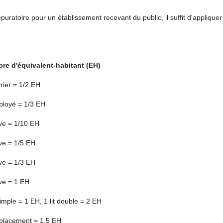
atoire pour un établissement recevant du public, il suffit d'appliquer le
re d'équivalent-habitant (EH)
rier = 1/2 EH
ployé = 1/3 EH
ve = 1/10 EH
ve = 1/5 EH
ve = 1/3 EH
ve = 1 EH
 simple = 1 EH, 1 lit double = 2 EH
placement = 1,5 EH