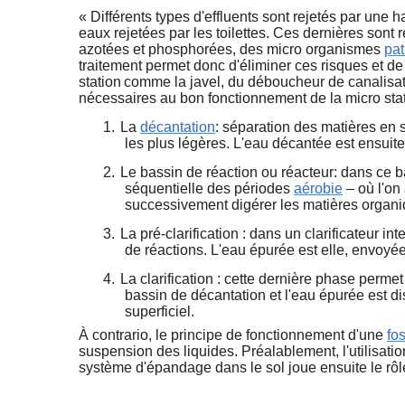
« Différents types d'effluents sont rejetés par une ha
eaux rejetées par les toilettes. Ces dernières sont 
azotées et phosphorées, des micro organismes
pa
traitement permet donc d'éliminer ces risques et de
station
comme la javel, du déboucheur de canalisati
nécessaires au bon fonctionnement de la micro stat
1.
La
décantation
: séparation des matières en 
les plus légères. L'eau décantée est ensuite
2.
Le bassin de réaction ou réacteur: dans ce b
séquentielle des périodes
aérobie
– où l'on
successivement digérer les matières organique
3.
La pré-clarification : dans un clarificateur 
de réactions. L'eau épurée est elle, envoyée
4.
La clarification : cette dernière phase perm
bassin de décantation et l'eau épurée est dis
superficiel.
À contrario, le principe de fonctionnement d'une
fo
suspension des liquides. Préalablement, l'utilisati
système d'épandage dans le sol joue ensuite le rôle