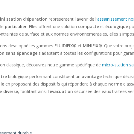
ini station d'épuration
représentent l'avenir de l'
assainissement non
le
particulier
. Elles offrent une solution
compacte
et
écologique
pou
contraintes de surface et aux normes environnementales, elles s'im
avons développé les gammes
FLUIDIFIX®
et
MINIFIX®
. Que votre proj
ion sans épandage
s'adaptent à toutes les configurations pour garan
ation classique, découvrez notre gamme spécifique de
micro-station s
iltre
biologique performant constituent un
avantage
technique décisif
le
en proposant des dispositifs qui répondent à chaque
norme
d'assa
ie
diverse
, facilitant ainsi l'
évacuation
sécurisée des eaux traitées vers
nissement durable