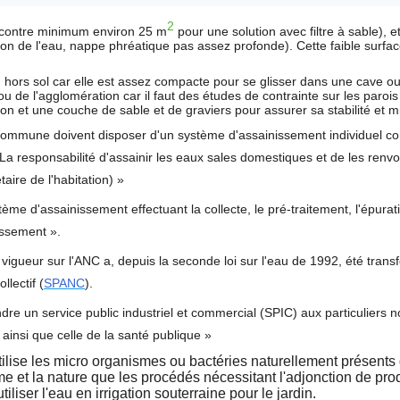
, 7
2
contre minimum environ 25 m
pour une solution avec filtre à sable),
ration de l'eau, nappe phréatique pas assez profonde). Cette faible surface
 8
n hors sol car elle est assez compacte pour se glisser dans une cave ou
ou de l'agglomération car il faut des études de contrainte sur les par
tion et une couche de sable et de graviers pour assurer sa stabilité et m
 9
r commune doivent disposer d'un système d'assainissement individuel c
La responsabilité d'assainir les eaux sales domestiques et de les renvo
n 15
taire de l'habitation) »
me d'assainissement effectuant la collecte, le pré-traitement, l'épuratio
n 22
tion
issement ».
 vigueur sur l'ANC a, depuis la seconde loi sur l'eau de 1992, été trans
n 40
llectif (
SPANC
).
dre un service public industriel et commercial (SPIC) aux particuliers
 pour:
 ainsi que celle de la santé publique »
,salle
tilise les micro organismes ou bactéries naturellement présents 
mbres
et la nature que les procédés nécessitant l'adjonction de produ
iliser l'eau en irrigation souterraine pour le jardin.