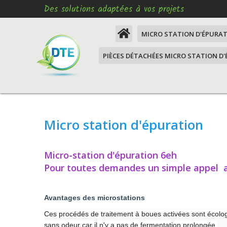
Des solutions adaptées à vos projets
MICRO STATION D'ÉPURA
PIÈCES DÉTACHÉES MICRO STATION D
Comment remettre aux
normes mon assainissem
Moteur micro station
Micro station d'épuratio
XM3
Moteur d'épuration VEM SOAF XM3
Micro station d'épuration
Micro station d'épuration
Moteur d'épuration VEM LAGON
habitants, mise aux nor
assainissement
Moteur d'épuration VEM
Micro-station d'épuration 6eh
Micro station d'épuration
Turbines d'oxygénation, 77 euros, 
Pour toutes demandes un simple appel a
habitants, mise aux nor
surface
assainissement
Prise étanche
Avantages des microstations
Micro station d'épuratio
à 6 habitants
Fourniture PVC Pression
Ces procédés de traitement à boues activées sont écologi
sans odeur car il n'y a pas de fermentation prolongée.