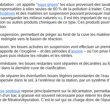
bitation : on appelle "
eaux grises
" les eaux provenant des lavab
responsables à elles seules de 60 % de la pollution à traiter. Ce
thogènes
et des matières en suspension pouvant provoquer mala
 sauvegarder les milieux naturels »
. Il est très important de ne
4
on ou autres produits chimiques de ce type. Ces produits pourr
ion.
suspension, permettant de piéger au fond de la cuve les matières
 redirigée vers le bassin de réaction.
assin, les boues activées en suspension vont effectuer un premi
 apporte de l'oxygène – et des périodes d'
anoxie
– où l'on prive 
s puis réduire les nitrates et les nitrites.
intermédiaire, les boues restantes sont séparées et décantées au
 dans la dernière cuve de clarification.
et de séparer les éventuelles boues légères persistantes de l'e
persée dans le sol, à l'extérieur de la station, par un système d'
sse septique
repose principalement sur la décantation, permetta
on d'un bac à graisse est souvent nécessaire pour retenir les div
 de filtration/épuration. C'est le sol qui se charge donc de l'ép