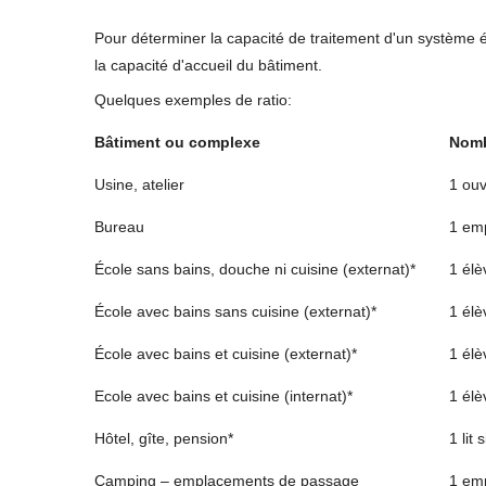
Pour déterminer la capacité de traitement d'un système épur
la capacité d'accueil du bâtiment.
Quelques exemples de ratio:
Bâtiment ou complexe
Nomb
Usine, atelier
1 ouv
Bureau
1 em
École sans bains, douche ni cuisine (externat)*
1 élè
École avec bains sans cuisine (externat)*
1 élè
École avec bains et cuisine (externat)*
1 élè
Ecole avec bains et cuisine (internat)*
1 élè
Hôtel, gîte, pension*
1 lit
Camping – emplacements de passage
1 em