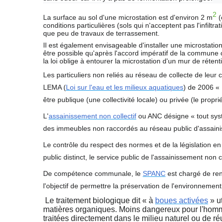
Micro station d'épuration
Clapet anti-retour
habitants
2
La surface au sol d'une microstation est d'environ 2 m
(
conditions particulières (sols qui n'acceptent pas l'infilt
Clapet anti-retour PVC
que peu de travaux de terrassement.
Micro station d'épuration
habitants
Il est également envisageable d'installer une microstatio
Clapet de nez anti-retour
être possible qu'après l'accord impératif de la commune 
la loi oblige à entourer la microstation d'un mur de réten
Micro station d'épuration
Alarme de niveau
habitants
Les particuliers non reliés au réseau de collecte de leu
Roulement moteur d'épuration
LEMA (
Loi sur l'eau et les milieux aquatiques
) de 2006
« 
Micro station d'épuratio
être publique (une collectivité locale) ou privée (le proprié
habitants
Compresseurs,pompe à air
L'
assainissement non collectif
ou ANC désigne « tout systè
Micro station d'épuratio
boitier de commande pour micro sta
des immeubles non raccordés au réseau public d'assain
habitants
d'épuration
Le contrôle du respect des normes et de la législation en
Micro station d'épuratio
Vanne PVC piscine
public distinct, le service public de l'assainissement non co
habitants
De compétence communale, le
SPANC
est chargé de ren
Micro station d'épuration
l'objectif de permettre la préservation de l'environnement
restaurant, bar, camping 
Le traitement biologique dit « à
boues activées
» u
de réception, gîtes cha
matières organiques. Moins dangereux pour l'homme 
d'hôtes
traitées directement dans le milieu naturel ou de réut