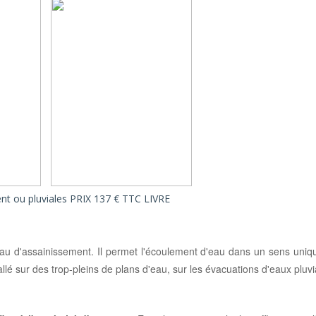
, 7
 8
 9
n 15
n 22
tion
nt ou pluviales PRIX 137 € TTC LIVRE
n 40
eau d'assainissement. Il permet l'écoulement d'eau dans un sens uniq
 pour:
tallé sur des trop-pleins de plans d'eau, sur les évacuations d'eaux pluvi
,salle
mbres