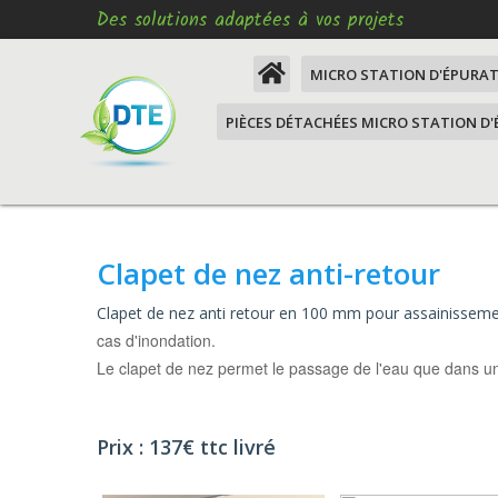
Des solutions adaptées à vos projets
MICRO STATION D'ÉPURA
PIÈCES DÉTACHÉES MICRO STATION D
Comment remettre aux
normes mon assainissem
Moteur micro station
Micro station d'épuratio
XM3
Moteur d'épuration VEM SOAF XM3
Clapet de nez anti-retour
Micro station d'épuration
Moteur d'épuration VEM LAGON
habitants, mise aux nor
assainissement
Moteur d'épuration VEM
Clapet de nez anti retour en 100 mm pour assainissemen
cas d'inondation.
Micro station d'épuration
Turbines d'oxygénation, 77 euros, 
Le clapet de nez permet le passage de l'eau que dans un 
habitants, mise aux nor
surface
assainissement
Prise étanche
Micro station d'épuratio
Prix : 137€ ttc livré
à 6 habitants
Fourniture PVC Pression