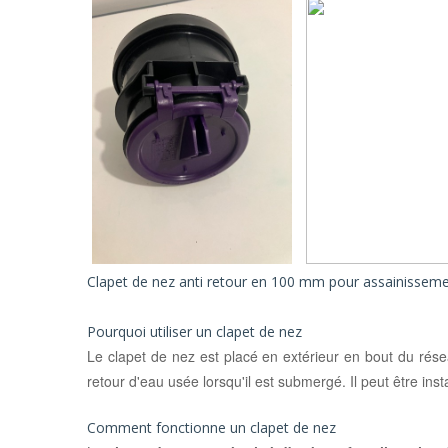
Micro station d'épuration
Clapet anti-retour
habitants
Clapet anti-retour PVC
Micro station d'épuration
habitants
Clapet de nez anti-retour
Micro station d'épuration
Alarme de niveau
habitants
Roulement moteur d'épuration
Micro station d'épuratio
habitants
Compresseurs,pompe à air
Micro station d'épuratio
boitier de commande pour micro sta
habitants
d'épuration
Clapet de nez anti retour en 100 mm pour assainisseme
Micro station d'épuratio
Vanne PVC piscine
habitants
Pourquoi utiliser un clapet de nez
Le clapet de nez est placé en extérieur en bout du rés
Micro station d'épuration
retour d'eau usée lorsqu'il est submergé. Il peut être ins
restaurant, bar, camping 
de réception, gîtes cha
Comment fonctionne un clapet de nez
d'hôtes