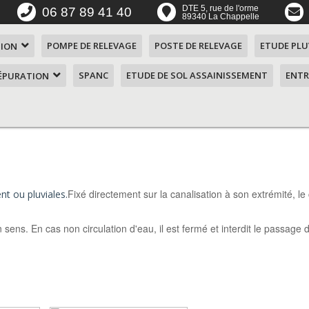
DTE 5, rue de l'orme
06 87 89 41 40
89340 La Chappelle
POMPE DE RELEVAGE
POSTE DE RELEVAGE
ETUDE PLU
TION
SPANC
ETUDE DE SOL ASSAINISSEMENT
ENTR
'ÉPURATION
ent ?
n SOAF
 4
mes
Fixé directement sur la canalisation à son extrémité, l
t ou pluviales.
 5
aérateur de
sens. En cas non circulation d'eau, il est fermé et interdit le passage
mes
n de 1