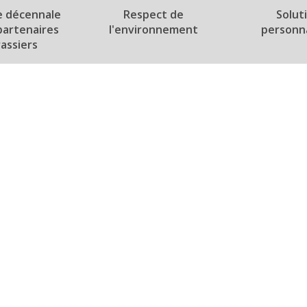
e décennale
Respect de
Solut
partenaires
l'environnement
personn
rassiers
Notre showroom