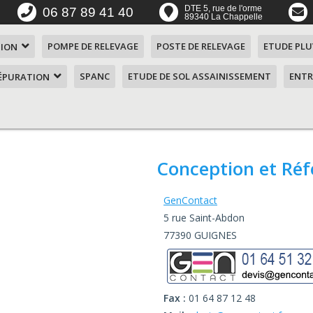
DTE 5, rue de l'orme
06 87 89 41 40
89340 La Chappelle
POMPE DE RELEVAGE
POSTE DE RELEVAGE
ETUDE PLU
TION
SPANC
ETUDE DE SOL ASSAINISSEMENT
ENTR
'ÉPURATION
ent ?
n SOAF
Conception et Ré
 4
mes
GenContact
5 rue Saint-Abdon
 5
aérateur de
77390 GUIGNES
mes
n de 1
Fax :
01 64 87 12 48