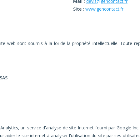
Mail :
devis@gencontact.fr
, 7
Site :
www.gencontact.fr
 8
 9
te web sont soumis à la loi de la propriété intellectuelle. Toute re
n 15
 SAS
n 22
tion
n 40
 pour:
,salle
alytics, un service d'analyse de site Internet fourni par Google Inc. 
mbres
ur aider le site internet à analyser l'utilisation du site par ses utili