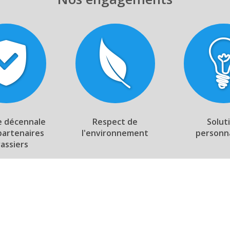
e décennale
Respect de
Solut
partenaires
l'environnement
personn
rassiers
Notre showroom