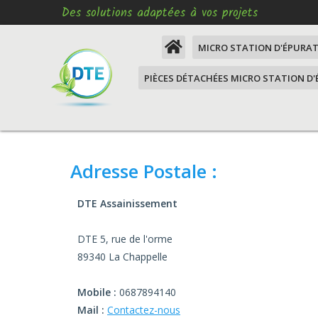
Des solutions adaptées à vos projets
MICRO STATION D'ÉPURA
PIÈCES DÉTACHÉES MICRO STATION D
Comment remettre aux
normes mon assainissem
Moteur micro station
Micro station d'épuratio
XM3
Moteur d'épuration VEM SOAF XM3
Adresse Postale :
Micro station d'épuration
Moteur d'épuration VEM LAGON
habitants, mise aux nor
assainissement
Moteur d'épuration VEM
DTE Assainissement
Micro station d'épuration
Turbines d'oxygénation, 77 euros, 
DTE 5, rue de l'orme
habitants, mise aux nor
surface
assainissement
89340 La Chappelle
Prise étanche
Micro station d'épuratio
Mobile :
0687894140
à 6 habitants
Fourniture PVC Pression
Mail :
Contactez-nous