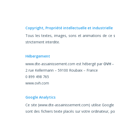
Micro station d'épuration
Clapet anti-retour
habitants
Clapet anti-retour PVC
Micro station d'épuration
habitants
Clapet de nez anti-retour
Copyright, Propriété intellectuelle et industrielle
Micro station d'épuration
Alarme de niveau
Tous les textes, images, sons et animations de ce si
habitants
strictement interdite.
Roulement moteur d'épuration
Micro station d'épuratio
habitants
Compresseurs,pompe à air
Hébergement
www.dte-assainissement.com est hébergé par
OVH -
Micro station d'épuratio
boitier de commande pour micro sta
habitants
d'épuration
2 rue Kellermann – 59100 Roubaix – France
0 899 498 765
Micro station d'épuratio
Vanne PVC piscine
www.ovh.com
habitants
Micro station d'épuration
Google Analytics
restaurant, bar, camping 
Ce site (www.dte-assainissement.com) utilise Google An
de réception, gîtes cha
d'hôtes
sont des fichiers texte placés sur votre ordinateur, po