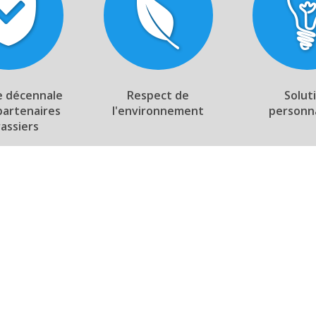
e décennale
Respect de
Solut
partenaires
l'environnement
personn
rassiers
Notre showroom