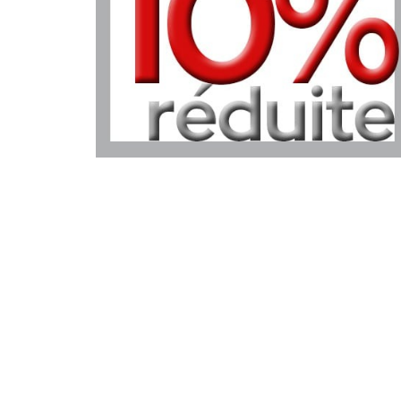
Micro station d'épuration
Clapet anti-retour
habitants
Clapet anti-retour PVC
Micro station d'épuration
habitants
Clapet de nez anti-retour
Micro station d'épuration
Alarme de niveau
habitants
Roulement moteur d'épuration
Micro station d'épuratio
habitants
Compresseurs,pompe à air
Micro station d'épuratio
boitier de commande pour micro sta
habitants
d'épuration
Micro station d'épuratio
Vanne PVC piscine
habitants
Micro station d'épuration
restaurant, bar, camping 
de réception, gîtes cha
d'hôtes