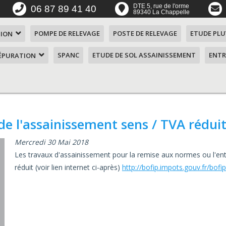
DTE 5, rue de l'orme
06 87 89 41 40
89340 La Chappelle
POMPE DE RELEVAGE
POSTE DE RELEVAGE
ETUDE PLU
TION
SPANC
ETUDE DE SOL ASSAINISSEMENT
ENTR
'ÉPURATION
ent ?
n SOAF
t de l'assainissement sens / TVA rédu
 4
mes
Mercredi 30 Mai 2018
Les travaux d'assainissement pour la remise aux normes ou l'entre
 5
aérateur de
réduit (voir lien internet ci-après)
http://bofip.impots.gouv.fr/bof
mes
n de 1