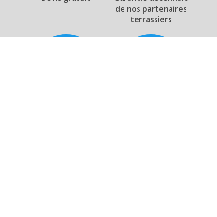
de nos partenaires
terrassiers
Respect de
Solution
l'environnement
personnalisée