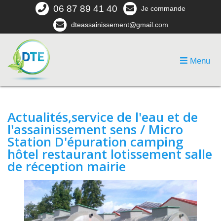
06 87 89 41 40
Je commande
dteassainissement@gmail.com
Menu
Actualités,service de l'eau et de
l'assainissement sens / Micro
Station D'épuration camping
hôtel restaurant lotissement salle
de réception mairie